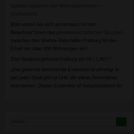
den
Quartier zwischen den Wiehrebahnhöfen –
Wiehre
Großansicht
Bahnhöfen!
Bitte setzen Sie sich gemeinsam mit den
Bewohner*innen des
genossenschaftlichen Quartiers
zwischen den Wiehre–Bahnhöfen Freiburg für den
Erhalt der über 300 Wohnungen ein!
Zitat Gestaltungsbeirat Freiburg am 30.11.2017 :
„Das gesamte bestehende Ensemble ist stimmig. In
fast jeder Stadt gibt es Orte, die
etwas Besonderes
ausmachen. Dieses Ensemble ist beispielgebend für
Search
Searc
for: