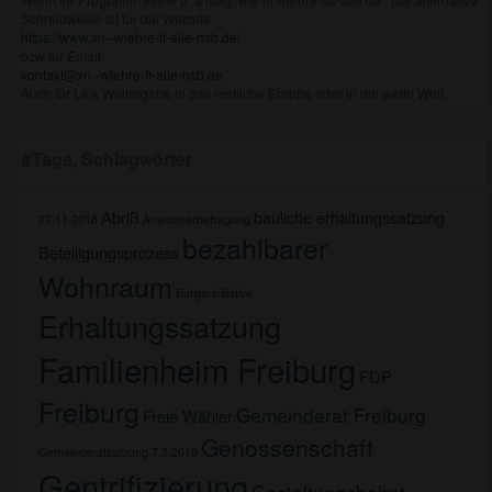
Schreibweise ist für die Website:
https://www.xn--wiehre-fr-alle-nsb.de/
bzw für Email:
kontakt@xn--wiehre-fr-alle-nsb.de
Auch für Link Weitergabe in das restliche Europa oder in die weite Welt.
#Tags, Schlagwörter
Abriß
bauliche erhaltungssatzung
27.11.2018
Anwohnerbefragung
bezahlbarer
Beteiligungsprozess
Wohnraum
Bürgerinitiative
Erhaltungssatzung
Familienheim Freiburg
FDP
Freiburg
Gemeinderat Freiburg
Freie Wähler
Genossenschaft
Gemeinderatssitzung 7.5.2019
Gentrifizierung
Gestaltungsbeirat