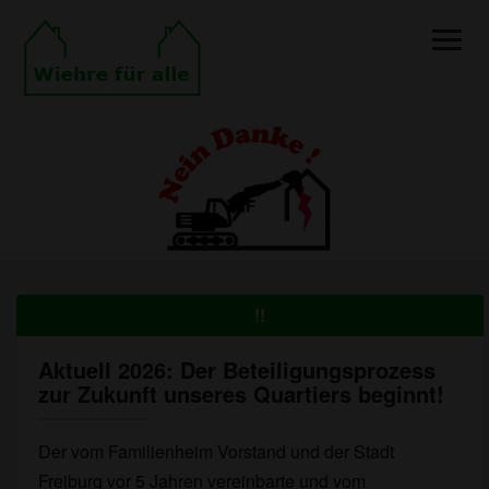
Toggle
Naviga
!!
Aktuell 2026: Der Beteiligungsprozess
Aktuell
zur Zukunft unseres Quartiers beginnt!
2026:
Der
Beteiligungsprozess
Der vom Familienheim Vorstand und der Stadt
zur
Freiburg vor 5 Jahren vereinbarte und vom
Zukunft