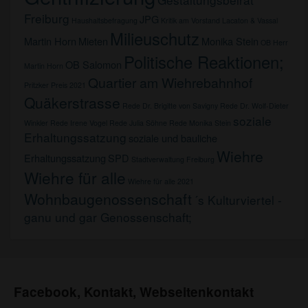
Freiburg
JPG
Haushaltsbefragung
Kritik am Vorstand
Lacaton & Vassal
Milieuschutz
Martin Horn
Mieten
Monika Stein
OB Herr
Politische Reaktionen;
OB Salomon
Martin Horn
Quartier am Wiehrebahnhof
Pritzker Preis 2021
Quäkerstrasse
Rede Dr. Brigitte von Savigny
Rede Dr. Wolf-Dieter
soziale
Winkler
Rede Irene Vogel
Rede Julia Söhne
Rede Monika Stein
Erhaltungssatzung
soziale und bauliche
Wiehre
Erhaltungssatzung
SPD
Stadtverwaltung Freiburg
Wiehre für alle
Wiehre für alle 2021
Wohnbaugenossenschaft
´s Kulturviertel -
ganu und gar Genossenschaft;
Facebook, Kontakt, Webseitenkontakt