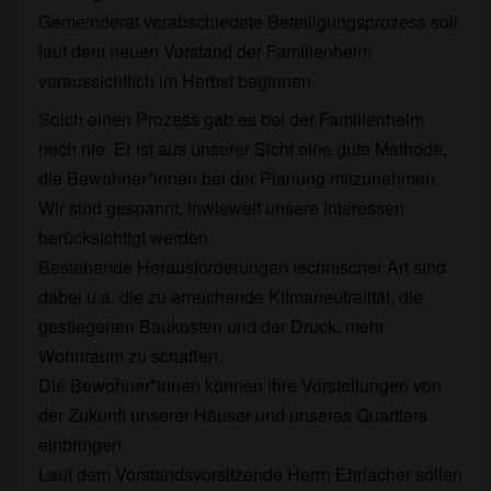
Gemeinderat verabschiedete Beteiligungsprozess soll
unseres
Quartiers
laut dem neuen Vorstand der Familienheim
beginnt!
voraussichtlich im Herbst beginnen.
Solch einen Prozess gab es bei der Familienheim
noch nie. Er ist aus unserer Sicht eine gute Methode,
die Bewohner*innen bei der Planung mitzunehmen.
Wir sind gespannt, inwieweit unsere Interessen
berücksichtigt werden.
Bestehende Herausforderungen technischer Art sind
dabei u.a. die zu erreichende Klimaneutralität, die
gestiegenen Baukosten und der Druck, mehr
Wohnraum zu schaffen.
Die Bewohner*innen können ihre Vorstellungen von
der Zukunft unserer Häuser und unseres Quartiers
einbringen.
Laut dem Vorstandsvorsitzende Herrn Ehrlacher sollen