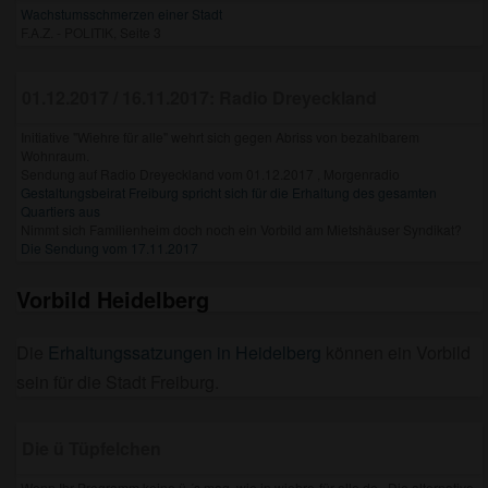
Wachstumsschmerzen einer Stadt
F.A.Z. - POLITIK, Seite 3
01.12.2017 / 16.11.2017: Radio Dreyeckland
Initiative "Wiehre für alle" wehrt sich gegen Abriss von bezahlbarem
Wohnraum.
Sendung auf Radio Dreyeckland vom 01.12.2017 , Morgenradio
Gestaltungsbeirat Freiburg spricht sich für die Erhaltung des gesamten
Quartiers aus
Nimmt sich Familienheim doch noch ein Vorbild am Mietshäuser Syndikat?
Die Sendung vom 17.11.2017
Vorbild Heidelberg
Die
Erhaltungssatzungen in Heidelberg
können ein Vorbild
sein für die Stadt Freiburg.
Die ü Tüpfelchen
Wenn Ihr Programm keine ü ´s mag, wie in wiehre-für-alle.de . Die alternative